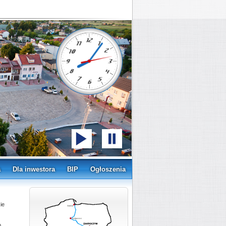
a
Dla inwestora
BIP
Ogłoszenia
ie
b