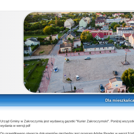
Dla mieszkańc
Urząd Gminy w Zakroczymiu jest wydawcą gazetki "Kurier Zakroczymski". Poniżej wszystk
wydania w wersji pdf
Do prawidłowego otwarcia dokumentów niezbędny jest program Adobe Reader w wersji 9 lu