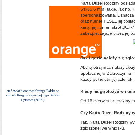
Karta Dużej Rodziny posiada
54x85,6 mm (takie, jak np. ka
spersonalizowana. Oznacza to
oraz numer PESEL jej posia
karty, jej numer, skrót „KDR
zabezpieczające przez jej p
Jak i gdzie należy się zgło
Aby ją otrzymać należy zł
Społecznej w Zakroczymiu W
każdy pełnoletni jej członek.
sieć światłowodowa Orange Polska w
Kiedy mogę złożyć wniose
ramach Prograu Operacyjnego Polska
Cyfrowa (POPC)
Od 16 czerwca br. rodziny m
Czy Karta Dużej Rodziny 
Tak, Karta Dużej Rodziny wy
zgłoszonej we wniosku.