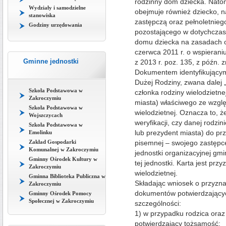
rodzinny dom dziecka. Nato
Wydziały i samodzielne
obejmuje również dziecko, n
stanowiska
zastępczą oraz pełnoletnieg
Godziny urzędowania
pozostającego w dotychczas
domu dziecka na zasadach ok
czerwca 2011 r. o wspieraniu
Gminne jednostki
z 2013 r. poz. 135, z późn. z
Dokumentem identyfikującym 
Dużej Rodziny, zwana dalej 
Szkoła Podstawowa w
członka rodziny wielodzietne
Zakroczymiu
miasta) właściwego ze wzglę
Szkoła Podstawowa w
wielodzietnej. Oznacza to, 
Wojszczycach
weryfikacji, czy danej rodzin
Szkoła Podstawowa w
lub prezydent miasta) do pr
Emolinku
Zakład Gospodarki
pisemnej – swojego zastępc
Komunalnej w Zakroczymiu
jednostki organizacyjnej gm
Gminny Ośrodek Kultury w
tej jednostki. Karta jest pr
Zakroczymiu
wielodzietnej.
Gminna Biblioteka Publiczna w
Składając wniosek o przyznan
Zakroczymiu
dokumentów potwierdzającyc
Gminny Ośrodek Pomocy
Społecznej w Zakroczymiu
szczególności:
1) w przypadku rodzica ora
potwierdzający tożsamość;