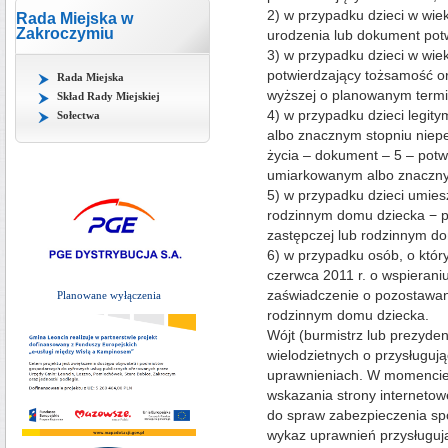
2) w przypadku dzieci w wie
Rada Miejska w
Zakroczymiu
urodzenia lub dokument pot
3) w przypadku dzieci w wie
potwierdzający tożsamość or
Rada Miejska
wyższej o planowanym termi
Skład Rady Miejskiej
4) w przypadku dzieci legi
Sołectwa
albo znacznym stopniu niep
życia – dokument – 5 – potw
umiarkowanym albo znaczny
5) w przypadku dzieci umies
rodzinnym domu dziecka − p
zastępczej lub rodzinnym d
6) w przypadku osób, o któr
czerwca 2011 r. o wspieraniu
zaświadczenie o pozostawani
Planowane wyłączenia
rodzinnym domu dziecka.
Wójt (burmistrz lub prezyde
wielodzietnych o przysługuj
uprawnieniach. W momencie
wskazania strony internetow
do spraw zabezpieczenia sp
wykaz uprawnień przysługuj