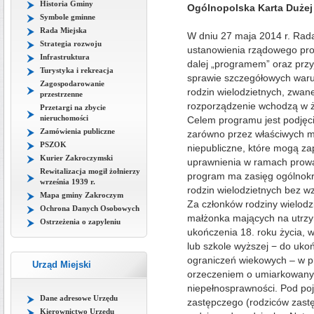
Historia Gminy
Ogólnopolska Karta Dużej
Symbole gminne
Rada Miejska
W dniu 27 maja 2014 r. Rada
Strategia rozwoju
ustanowienia rządowego pro
Infrastruktura
dalej „programem” oraz przy
Turystyka i rekreacja
sprawie szczegółowych waru
Zagospodarowanie
rodzin wielodzietnych, zwan
przestrzenne
rozporządzenie wchodzą w ż
Przetargi na zbycie
nieruchomości
Celem programu jest podjęci
Zamówienia publiczne
zarówno przez właściwych min
PSZOK
niepubliczne, które mogą z
Kurier Zakroczymski
uprawnienia w ramach prowad
Rewitalizacja mogił żołnierzy
program ma zasięg ogólnokr
września 1939 r.
rodzin wielodzietnych bez w
Mapa gminy Zakroczym
Za członków rodziny wielodzi
Ochrona Danych Osobowych
małżonka mających na utrzym
Ostrzeżenia o zapyleniu
ukończenia 18. roku życia, 
lub szkole wyższej − do ukoń
ograniczeń wiekowych – w pr
Urząd Miejski
orzeczeniem o umiarkowany
niepełnosprawności. Pod poj
Dane adresowe Urzędu
zastępczego (rodziców zast
Kierownictwo Urzędu