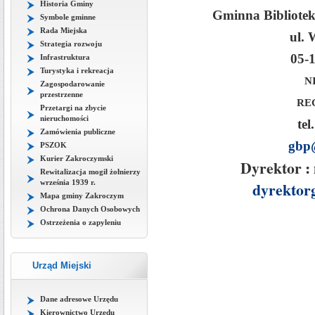
Historia Gminy
Gminna Bibliote
Symbole gminne
Rada Miejska
ul.
Strategia rozwoju
05-
Infrastruktura
Turystyka i rekreacja
N
Zagospodarowanie
przestrzenne
REG
Przetargi na zbycie
nieruchomości
tel
Zamówienia publiczne
gbp
PSZOK
Kurier Zakroczymski
Dyrektor :
Rewitalizacja mogił żołnierzy
września 1939 r.
dyrektor
Mapa gminy Zakroczym
Ochrona Danych Osobowych
Ostrzeżenia o zapyleniu
Urząd Miejski
Dane adresowe Urzędu
Kierownictwo Urzędu